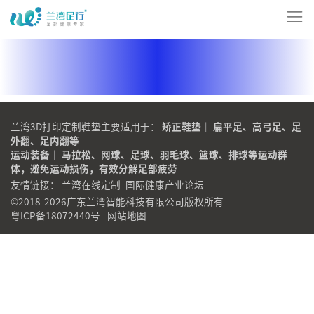
兰湾3D打印定制鞋垫主要适用于：
矫正鞋垫｜
扁平足、高弓足、足
外翻、足内翻等
运动装备｜
马拉松、网球、足球、羽毛球、篮球、排球等运动群
体，避免运动损伤，有效分解足部疲劳
友情链接：
兰湾在线定制
国际健康产业论坛
©2018-2026广东兰湾智能科技有限公司版权所有
粤ICP备18072440号
网站地图